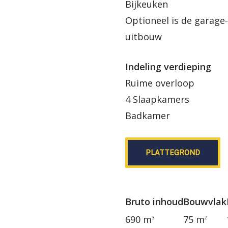
Bijkeuken
Optioneel is de garage
uitbouw
Indeling verdieping
Ruime overloop
4 Slaapkamers
Badkamer
PLATTEGROND
Bruto inhoud
Bouwvlak
690 m
75 m
3
2