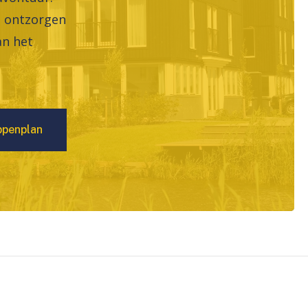
n ontzorgen
an het
p
p
e
n
p
l
a
n