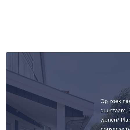
Op zoek na
duurzaam, 
wonen? Plan
nonsense p