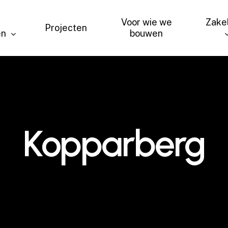
Voor wie we
Zakel
Projecten
en
bouwen
Kopparberg