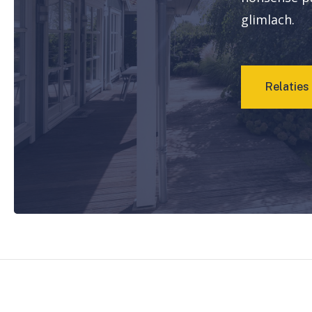
glimlach.
R
e
l
a
t
i
e
s