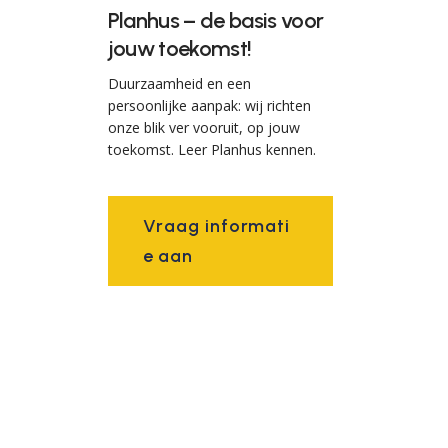
Planhus – de basis voor
jouw toekomst!
Duurzaamheid en een
persoonlijke aanpak: wij richten
onze blik ver vooruit, op jouw
toekomst. Leer Planhus kennen.
V
r
a
a
g
i
n
f
o
r
m
a
t
i
e
a
a
n