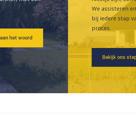
We assisteren e
bij iedere stap v
proces.
a
a
n
h
e
t
w
o
o
r
d
B
e
k
i
j
k
o
n
s
s
t
a