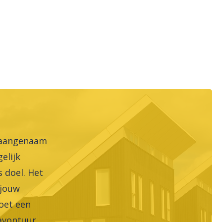
 aangenaam
elijk
s doel. Het
 jouw
et een
 avontuur.