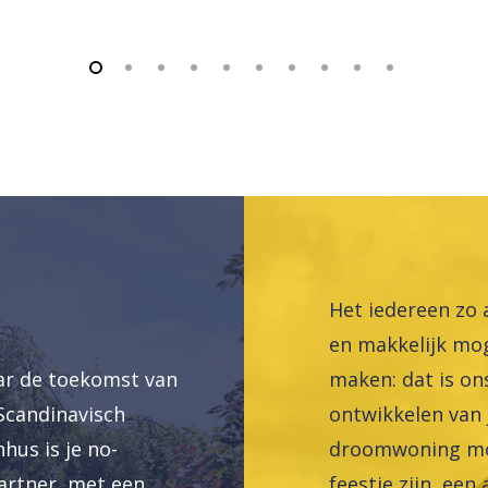
Het iedereen zo
en makkelijk mog
ar de toekomst van
maken: dat is on
Scandinavisch
ontwikkelen van
hus is je no-
droomwoning mo
artner, met een
feestje zijn, een