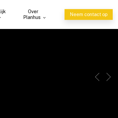
ijk
Over
Neem contact op
Planhus