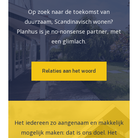
Op zoek naar de toekomst van
duurzaam, Scandinavisch wonen?
Planhus is je no-nonsense partner, met
een glimlach.
R
e
l
a
t
i
e
s
a
a
n
h
e
t
w
o
o
r
d
Het iedereen zo aangenaam en makkelijk
mogelijk maken: dat is ons doel. Het