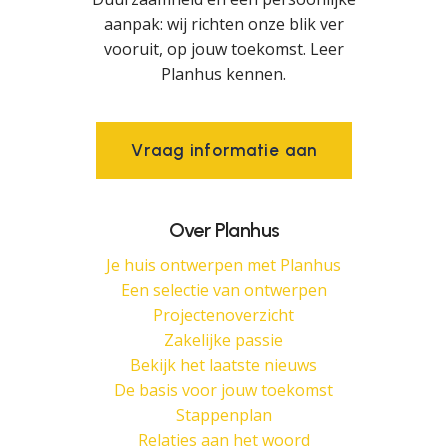
aanpak: wij richten onze blik ver
vooruit, op jouw toekomst. Leer
Planhus kennen.
V
r
a
a
g
i
n
f
o
r
m
a
t
i
e
a
a
n
Over Planhus
Je huis ontwerpen met Planhus
Een selectie van ontwerpen
Projectenoverzicht
Zakelijke passie
Bekijk het laatste nieuws
De basis voor jouw toekomst
Stappenplan
Relaties aan het woord