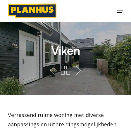
Skip
Menu
to
main
content
Viken
Verrassend ruime woning met diverse
aanpassings en uitbreidingsmogelijkheden!