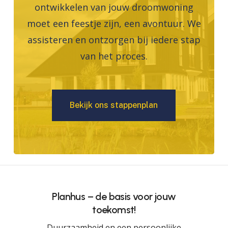
ontwikkelen van jouw droomwoning
moet een feestje zijn, een avontuur. We
assisteren en ontzorgen bij iedere stap
van het proces.
B
e
k
i
j
k
o
n
s
s
t
a
p
p
e
n
p
l
a
n
Planhus – de basis voor jouw
toekomst!
Duurzaamheid en een persoonlijke