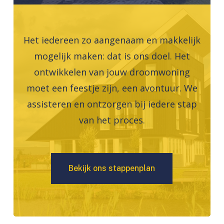
Het iedereen zo aangenaam en makkelijk
mogelijk maken: dat is ons doel. Het
ontwikkelen van jouw droomwoning
moet een feestje zijn, een avontuur. We
assisteren en ontzorgen bij iedere stap
van het proces.
B
e
k
i
j
k
o
n
s
s
t
a
p
p
e
n
p
l
a
n