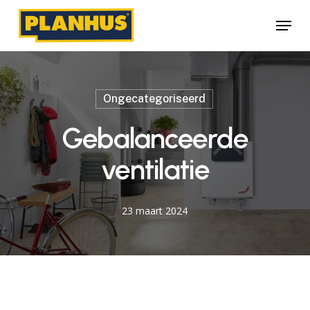
Skip
Menu
to
main
content
Ongecategoriseerd
Gebalanceerde
ventilatie
23 maart 2024