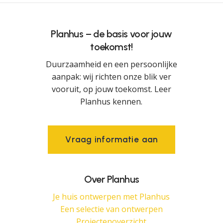
Planhus – de basis voor jouw
toekomst!
Duurzaamheid en een persoonlijke
aanpak: wij richten onze blik ver
vooruit, op jouw toekomst. Leer
Planhus kennen.
V
r
a
a
g
i
n
f
o
r
m
a
t
i
e
a
a
n
Over Planhus
Je huis ontwerpen met Planhus
Een selectie van ontwerpen
Projectenoverzicht