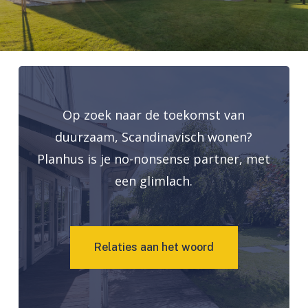
Op zoek naar de toekomst van
duurzaam, Scandinavisch wonen?
Planhus is je no-nonsense partner, met
een glimlach.
R
e
l
a
t
i
e
s
a
a
n
h
e
t
w
o
o
r
d