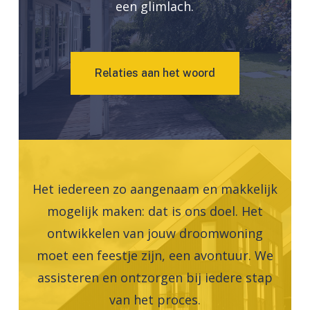
een glimlach.
R
e
l
a
t
i
e
s
a
a
n
h
e
t
w
o
o
r
d
Het iedereen zo aangenaam en makkelijk
mogelijk maken: dat is ons doel. Het
ontwikkelen van jouw droomwoning
moet een feestje zijn, een avontuur. We
assisteren en ontzorgen bij iedere stap
van het proces.