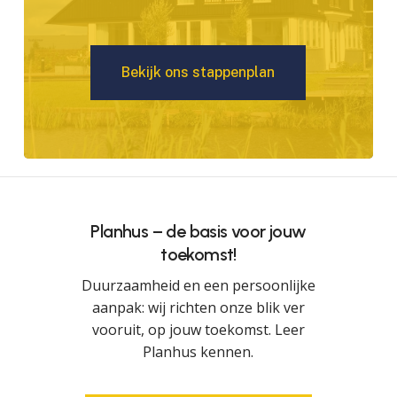
B
e
k
i
j
k
o
n
s
s
t
a
p
p
e
n
p
l
a
n
Planhus – de basis voor jouw
toekomst!
Duurzaamheid en een persoonlijke
aanpak: wij richten onze blik ver
vooruit, op jouw toekomst. Leer
Planhus kennen.