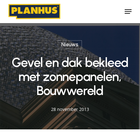
Skip
Menu
to
main
content
Nieuws
Gevel en dak bekleed
met zonnepanelen,
Bouwwereld
28 november 2013