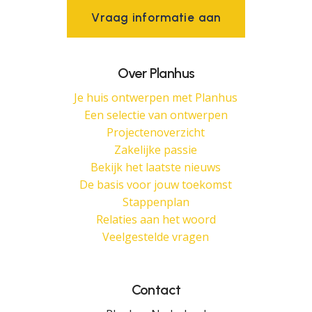
V
r
a
a
g
i
n
f
o
r
m
a
t
i
e
a
a
n
Over Planhus
Je huis ontwerpen met Planhus
Een selectie van ontwerpen
Projectenoverzicht
Zakelijke passie
Bekijk het laatste nieuws
De basis voor jouw toekomst
Stappenplan
Relaties aan het woord
Veelgestelde vragen
Contact