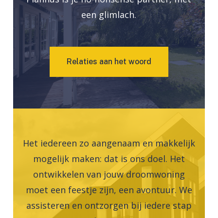
een glimlach.
R
e
l
a
t
i
e
s
a
a
n
h
e
t
w
o
o
r
d
Het iedereen zo aangenaam en makkelijk
mogelijk maken: dat is ons doel. Het
ontwikkelen van jouw droomwoning
moet een feestje zijn, een avontuur. We
assisteren en ontzorgen bij iedere stap