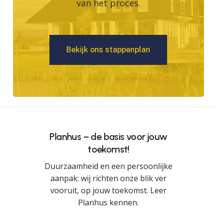
van het proces.
B
e
k
i
j
k
o
n
s
s
t
a
p
p
e
n
p
l
a
n
Planhus – de basis voor jouw
toekomst!
Duurzaamheid en een persoonlijke
aanpak: wij richten onze blik ver
vooruit, op jouw toekomst. Leer
Planhus kennen.