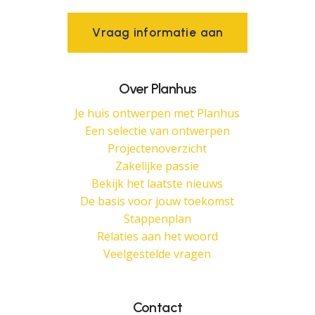
V
r
a
a
g
i
n
f
o
r
m
a
t
i
e
a
a
n
Over Planhus
Je huis ontwerpen met Planhus
Een selectie van ontwerpen
Projectenoverzicht
Zakelijke passie
Bekijk het laatste nieuws
De basis voor jouw toekomst
Stappenplan
Relaties aan het woord
Veelgestelde vragen
Contact