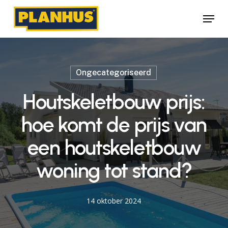
Skip
Menu
to
main
content
Ongecategoriseerd
Houtskeletbouw prijs:
hoe komt de prijs van
een houtskeletbouw
woning tot stand?
14 oktober 2024