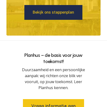
B
e
k
i
j
k
o
n
s
s
t
a
p
p
e
n
p
l
a
n
Planhus – de basis voor jouw
toekomst!
Duurzaamheid en een persoonlijke
aanpak: wij richten onze blik ver
vooruit, op jouw toekomst. Leer
Planhus kennen.
V
r
a
a
g
i
n
f
o
r
m
a
t
i
e
a
a
n