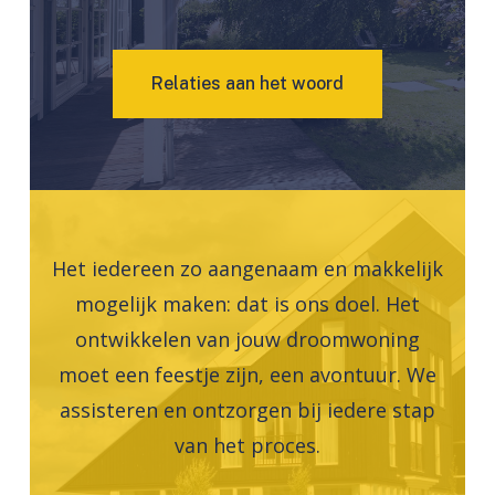
R
e
l
a
t
i
e
s
a
a
n
h
e
t
w
o
o
r
d
Het iedereen zo aangenaam en makkelijk
mogelijk maken: dat is ons doel. Het
ontwikkelen van jouw droomwoning
moet een feestje zijn, een avontuur. We
assisteren en ontzorgen bij iedere stap
van het proces.