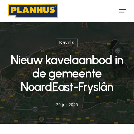
Skip
Menu
to
main
content
Kavels
Nieuw kavelaanbod in
de gemeente
NoardEast-Fryslân
29 juli 2025