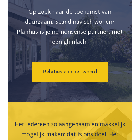
Op zoek naar de toekomst van
duurzaam, Scandinavisch wonen?
Planhus is je no-nonsense partner, met
een glimlach.
R
e
l
a
t
i
e
s
a
a
n
h
e
t
w
o
o
r
d
Het iedereen zo aangenaam en makkelijk
mogelijk maken: dat is ons doel. Het