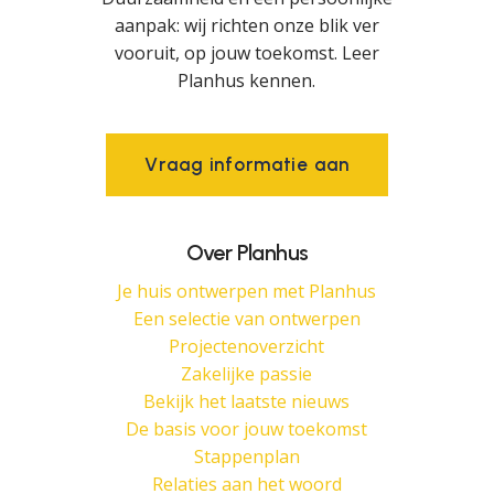
aanpak: wij richten onze blik ver
vooruit, op jouw toekomst. Leer
Planhus kennen.
V
r
a
a
g
i
n
f
o
r
m
a
t
i
e
a
a
n
Over Planhus
Je huis ontwerpen met Planhus
Een selectie van ontwerpen
Projectenoverzicht
Zakelijke passie
Bekijk het laatste nieuws
De basis voor jouw toekomst
Stappenplan
Relaties aan het woord