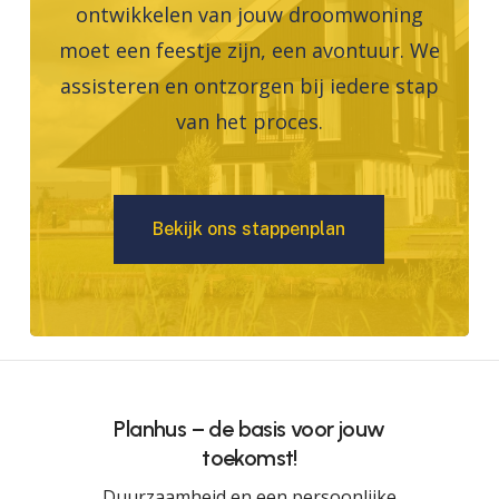
ontwikkelen van jouw droomwoning
moet een feestje zijn, een avontuur. We
assisteren en ontzorgen bij iedere stap
van het proces.
B
e
k
i
j
k
o
n
s
s
t
a
p
p
e
n
p
l
a
n
Planhus – de basis voor jouw
toekomst!
Duurzaamheid en een persoonlijke