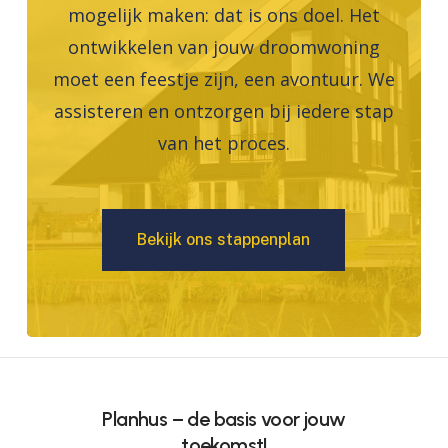
mogelijk maken: dat is ons doel. Het
ontwikkelen van jouw droomwoning
moet een feestje zijn, een avontuur. We
assisteren en ontzorgen bij iedere stap
van het proces.
B
e
k
i
j
k
o
n
s
s
t
a
p
p
e
n
p
l
a
n
Planhus – de basis voor jouw
toekomst!