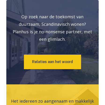
Op zoek naar de toekomst van
duurzaam, Scandinavisch wonen?
Planhus is je no-nonsense partner, met
een glimlach.
R
e
l
a
t
i
e
s
a
a
n
h
e
t
w
o
o
r
d
Het iedereen zo aangenaam en makkelijk