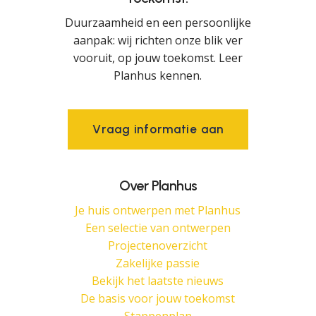
Duurzaamheid en een persoonlijke
aanpak: wij richten onze blik ver
vooruit, op jouw toekomst. Leer
Planhus kennen.
V
r
a
a
g
i
n
f
o
r
m
a
t
i
e
a
a
n
Over Planhus
Je huis ontwerpen met Planhus
Een selectie van ontwerpen
Projectenoverzicht
Zakelijke passie
Bekijk het laatste nieuws
De basis voor jouw toekomst