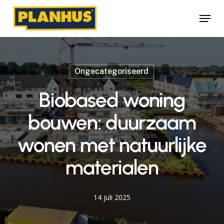
Skip
Menu
to
main
content
Ongecategoriseerd
Biobased woning
bouwen: duurzaam
wonen met natuurlijke
materialen
14 juli 2025