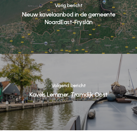
Vorig bericht
Nieuw kavelaanbod in de gemeente
NoardEast-Fryslân
Volgend bericht
Kavels Lemmer, Tramdijk Oost